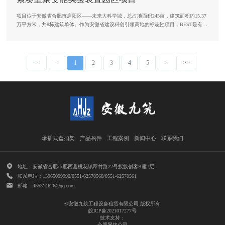
项目位于安徽省合肥市庐阳区——未来大科学城，总占地面积245亩，建筑面积约15.37
万平方米，共8栋建筑单体。作为安徽省建设科创引领高地的标志性项目，BEST是有
着“人造太阳”之称的世界首个全超导托卡马克核聚变实验装置。项目建成后将有望率先
实现聚变发电的实验演示，为破解聚变堆前沿物理难题、提升核聚变能源的经济性与可
行性、加速聚变能源商业化进程奠定坚实基础。
<<
<
1
2
3
4
5
>
>>
承插式盘扣架
产品构件
工程案例
新闻中心
联系我们
地址：安徽省合肥市肥西县桃花镇翠竹路22号蚁族创客B座7层
联系电话：13965099990/0551-62570560/0551-62570561
邮箱：455314626@qq.com
©安徽九筑工程设备租赁有限公司 版权所有
皖ICP备2021017277号
技术支持：
合肥网络公司